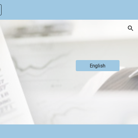
ion
English